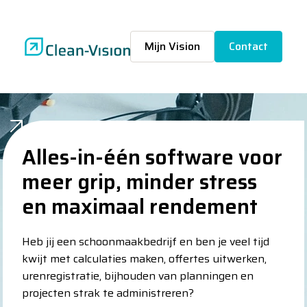
Mijn Vision
Contact
Alles-in-één software voor
Alles-in-één software voor
meer grip, minder stress
meer grip, minder stress
en maximaal rendement
en maximaal rendement
Heb jij een schoonmaakbedrijf en ben je veel tijd
Heb jij een schoonmaakbedrijf en ben je veel tijd
kwijt met calculaties maken, offertes uitwerken,
kwijt met calculaties maken, offertes uitwerken,
urenregistratie, bijhouden van planningen en
urenregistratie, bijhouden van planningen en
projecten strak te administreren?
projecten strak te administreren?