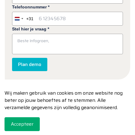
Telefoonnummer
*
+31
Netherlands
+31
Stel hier je vraag
*
Plan demo
Wij maken gebruik van cookies om onze website nog
beter op jouw behoeftes af te stemmen. Alle
verzamelde gegevens zijn volledig geanonimiseerd.
@2026 Clean-Vision. Alle rechten voorbehouden.
Systeemeisen
Leveringsvoorwaarden
Privacy
Accepteer